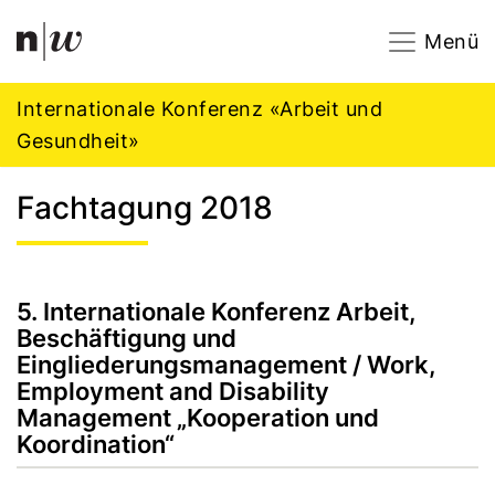
Navigation
Footer
Zum Inhalt springen.
Menü
Internationale Konferenz «Arbeit und
Gesundheit»
Fachtagung 2018
5. Internationale Konferenz Arbeit,
Beschäftigung und
Eingliederungsmanagement / Work,
Employment and Disability
Management „Kooperation und
Koordination“