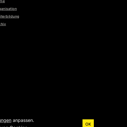
me
ganisation
iterbildung
chiv
lungen
anpassen.
OK