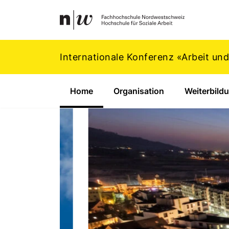
Navigation
Footer
Zum Inhalt springen.
Internationale Konferenz «Arbeit un
Home
(Aktiv)
Organisation
Weiterbild