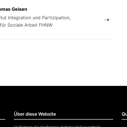
homas Geisen
itut Integration und Partizipation,
für Soziale Arbeit FHNW
Über diese Website
Qu
Im Rahmen der Konferenz «Arbeit und Gesundheit»