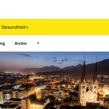
d Gesundheit»
ung
Archiv
Zeige Untermenü für "Archiv"